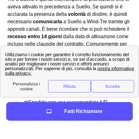
aveva attivato in precedenza a Suello. Se quindi si è
acclarata la presenza della
volontà
di disdire, è quindi
necessario
comunicarla
a Suello a Wind-Tre tramite gli
appositi canali. È bene ricordare che si può richiedere il
recesso entro 14 giorni
dalla data di attivazione come
incluso nelle clausole del contratto. Comunemente per
disdire il contratto sottoscritto con Wind-Tre a Suello si
dovrà scaricare il
modulo di disdetta
dall'area clienti
online, dall'app Wind Tre oppure direttamente dal sito.
Una volta compilatolo si potrà:
📧 Inviarlo via PEC all'indirizzo apposito:
[email protected]
✉Spedirlo con una raccomandata A/R
indirizzata a WIND Tre S.p.A. CD MILANO
Fatti Richiamare
recapito Baggio CP 159 Milano (MI) 20152
In alternativa, è anche possibile disdire con WindTre a
Suello chiamando il servizio clienti al 159 oppure