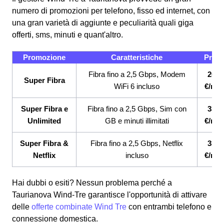
numero di promozioni per telefono, fisso ed internet, con
una gran varietà di aggiunte e peculiarità quali giga
offerti, sms, minuti e quant'altro.
Promozione
Caratteristiche
Prez
Fibra fino a 2,5 Gbps, Modem
26,9
Super Fibra
WiFi 6 incluso
€/me
Super Fibra e
Fibra fino a 2,5 Gbps, Sim con
33,9
Unlimited
GB e minuti illimitati
€/me
Super Fibra &
Fibra fino a 2,5 Gbps, Netflix
33,9
Netflix
incluso
€/me
Hai dubbi o esiti? Nessun problema perché a
Taurianova Wind-Tre garantisce l'opportunità di attivare
delle
offerte combinate Wind Tre
con entrambi telefono e
connessione domestica.