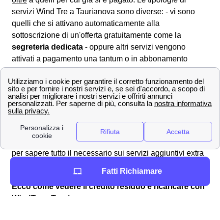
servizi Wind Tre a Taurianova sono diverse: - vi sono
quelli che si attivano automaticamente alla
sottoscrizione di un'offerta gratuitamente come la
segreteria dedicata
- oppure altri servizi vengono
attivati a pagamento una tantum o in abbonamento
come ad esempio per vedere lo sport a Taurianova con
Wind. L'attivazione e disattivazione dei servizi Wind Tre
sottoscritti viene normalmente gestita attraverso il
servizio clienti chiamando il
159
. A Taurianova, i servizi
in sovrapprezzo sono già stati bloccati inizialmente per
evitare abusi. Per maggiori informazioni e dettagli puoi
recarti sulla pagina dedicata ai
servizi aggiuntivi di Wind
per sapere tutto il necessario sui servizi aggiuntivi extra
a Taurianova.
Fatti Richiamare
Ecco come vedere il credito residuo e ricaricare con
WindTre a Taurianova
Se la tua SIM Wind Tre a Taurianova rimane senza