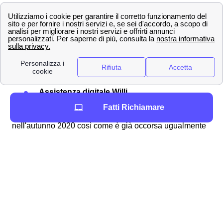
utilizzare uno dei seguenti canali:
Servizio clienti Wind-Tre: contattabile al
159
PEC all'indirizzo:
[email protected]
Raccomandata A/R a:
Wind Tre S.p.A. CD
Milano recapito Baggio, Casella Postale
159, 20152 Milano (MI)
Punto Wind-Tre a Tito
Assistenza digitale Willi
Fatti Richiamare
La
rimodulazione di Wind Tre
è già avvenuta
nell'autunno 2020 così come è già occorsa ugualmente
con TIM e Vodafone a Tito. In quest'ottica è importante
ricordare che i clienti titesi di Wind-Tre possono
controllare il
costo della loro offerta
tramite l'area
clienti online oppure con l'app.
Informazioni di contatto di Wind-Tre a Tito (85050)
Per i più svariati motivi può occorrere di dover contattare
il gestore e i suoi operatori per un problema a Tito. A