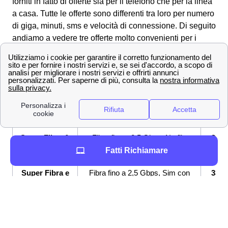
forniti in fatto di offerte sia per il telefono che per la linea
a casa. Tutte le offerte sono differenti tra loro per numero
di giga, minuti, sms e velocità di connessione.
Di seguito
andiamo a vedere tre offerte molto convenienti per i
clienti a Torano Nuovo:
OFFERTE a
Prezzo
Servi
Torano Nuovo
offert
Fibra fino a 2,5 Gbps, Modem
26,9
Super Fibra
WiFi 6 incluso
€/me
Super Fibra &
Fibra fino a 2,5 Gbps, Netflix
33,9
Netflix
incluso
€/me
Fatti Richiamare
Super Fibra e
Fibra fino a 2,5 Gbps, Sim con
33,9
Unlimited
GB e minuti illimitati
€/me
Se sei indeciso su quale offerta internet e telefonia
attivare a Torano Nuovo, Wind Tre mette a disposizione