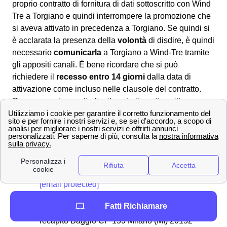
proprio contratto di fornitura di dati sottoscritto con Wind
Tre a Torgiano e quindi interrompere la promozione che
si aveva attivato in precedenza a Torgiano. Se quindi si
è acclarata la presenza della
volontà
di disdire, è quindi
necessario
comunicarla
a Torgiano a Wind-Tre tramite
gli appositi canali. È bene ricordare che si può
richiedere il
recesso entro 14 giorni
dalla data di
attivazione come incluso nelle clausole del contratto.
Comunemente per disdire il contratto sottoscritto con
Wind-Tre a Torgiano si dovrà scaricare il
modulo di
disdetta
dall'area clienti online, dall'app Wind Tre
oppure direttamente dal sito. Una volta compilatolo si
potrà:
📧 Inviarlo via PEC all'indirizzo apposito:
[email protected]
✉Spedirlo con una raccomandata A/R
Fatti Richiamare
indirizzata a WIND Tre S.p.A. CD MILANO
recapito Baggio CP 159 Milano (MI) 20152