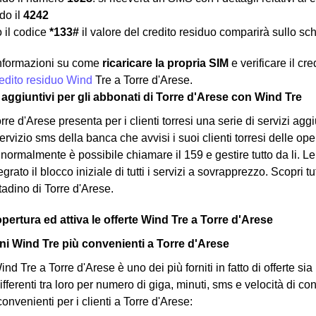
o il
4242
 il codice
*133#
il valore del credito residuo comparirà sullo sc
 informazioni su come
ricaricare la propria SIM
e verificare il cr
credito residuo Wind
Tre a Torre d'Arese.
zi aggiuntivi per gli abbonati di Torre d'Arese con Wind Tre
rre d'Arese presenta per i clienti torresi una serie di servizi a
vizio sms della banca che avvisi i suoi clienti torresi delle opera
i normalmente è possibile chiamare il 159 e gestire tutto da li. L
grato il blocco iniziale di tutti i servizi a sovrapprezzo. Scopri tu
ttadino di Torre d'Arese.
opertura ed attiva le offerte Wind Tre a Torre d'Arese
i Wind Tre più convenienti a Torre d'Arese
nd Tre a Torre d'Arese è uno dei più forniti in fatto di offerte sia 
ifferenti tra loro per numero di giga, minuti, sms e velocità di c
convenienti per i clienti a Torre d'Arese: