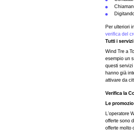
Chiamand
Digitando
Per ulteriori
verifica del 
Tutti i servi
Wind Tre a To
esempio un ser
questi serviz
hanno già inte
attivare da ci
Verifica la C
Le promozion
L'operatore Wi
offerte sono d
offerte molto 