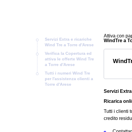
Attiva con pap
Servizi Extra e ricariche
WindTre a Tor
Wind Tre a Torre d'Arese
Verifica la Copertura ed
attiva le offerte Wind Tre
WindTr
a Torre d'Arese
Tutti i numeri Wind Tre
per l'assistenza clienti a
Torre d'Arese
Servizi Extra
Ricarica onl
Tutti i client
credito residu
Contatta