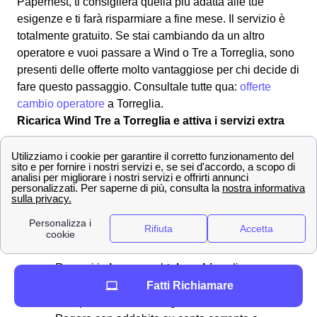
Papernest, ti consiglierà quella più adatta alle tue
esigenze e ti farà risparmiare a fine mese. Il servizio è
totalmente gratuito. Se stai cambiando da un altro
operatore e vuoi passare a Wind o Tre a Torreglia, sono
presenti delle offerte molto vantaggiose per chi decide di
fare questo passaggio. Consultale tutte qua:
offerte
cambio operatore
a Torreglia.
Ricarica Wind Tre a Torreglia e attiva i servizi extra
Scopri quanto credito ti resta e come effettuare una
ricarica con Wind-Tre a Torreglia
Ricaricare
il proprio numero di telefono a Torreglia
significa rimediare ad un credito residuo troppo basso o
inesistente sulla vostra sim Wind-Tre. Per effettuare una
ricarica si può:
Recarsi in
banca
o al
tabacchino
di
Torreglia
Fatti Richiamare
Comprare una ricarica grattabile