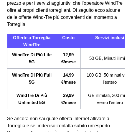
prezzo e per i servizi aggiuntivi che l'operatore WindTre
offre ai propri clienti torregliani.
Di seguito ecco alcune
delle offerte Wind-Tre più convenienti del momento a
Torreglia
Offerte a Torreglia
Costo
Servizi inclusi
WindTre
WindTre Di Più Lite
12,99
50 GB, Minuti illimitati
5G
€/mese
WindTre Di Più Full
14,99
100 GB, 50 minuti vers
5G
€/mese
l'estero
WindTre Di Più
29,99
GB illimitati, 200 minuti
Unlimited 5G
€/mese
verso l'estero
Se ancora non sai quale offerta internet attivare a
Torreglia e sei indeciso contatta subito un'esperto