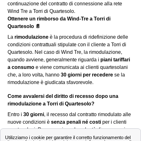
continuazione del contratto di connessione alla rete
Wind Tre a Torri di Quartesolo.
Ottenere un rimborso da Wind-Tre a Torri di
Quartesolo 📄
La
rimodulazione
è la procedura di ridefinizione delle
condizioni contrattuali stipulate con il cliente a Torri di
Quartesolo. Nel caso di Wind Tre, la rimodulazione,
quando avviene, generalmente riguarda i
piani tariffari
a consumo
e viene comunicata ai clienti quartesolani
che, a loro volta, hanno
30 giorni per recedere
se la
rimodulazione è giudicata sfavorevole.
Come avvalersi del diritto di recesso dopo una
rimodulazione a Torri di Quartesolo?
Entro i
30 giorni
, il recesso dal contratto rimodulato alle
nuove condizioni è
senza penali né costi
per i clienti
quartesolani. Per comunicare la volontà di recesso si
dovrà utilizzare uno dei seguenti canali: