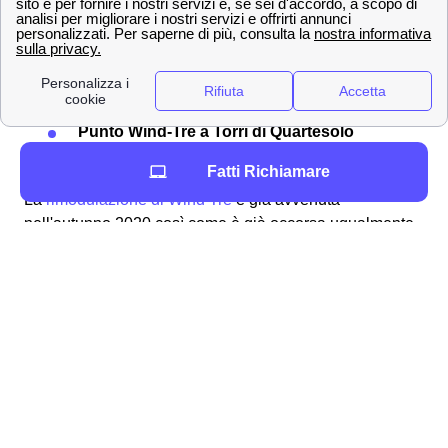
Servizio clienti Wind-Tre: contattabile al
159
PEC all'indirizzo:
[email protected]
Raccomandata A/R a:
Wind Tre S.p.A. CD
Milano recapito Baggio, Casella Postale
159, 20152 Milano (MI)
Punto Wind-Tre a Torri di Quartesolo
Assistenza digitale Willi
Fatti Richiamare
La
rimodulazione di Wind Tre
è già avvenuta
nell'autunno 2020 così come è già occorsa ugualmente
con TIM e Vodafone a Torri di Quartesolo. In quest'ottica
è importante ricordare che i clienti quartesolani di Wind-
Tre possono controllare il
costo della loro offerta
tramite l'area clienti online oppure con l'app.
Informazioni di contatto di Wind-Tre a Torri di
Quartesolo (36040)
Per i più svariati motivi può occorrere di dover contattare
il gestore e i suoi operatori per un problema a Torri di