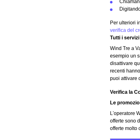
Chiamand
Digitando
Per ulteriori
verifica del 
Tutti i servi
Wind Tre a Va
esempio un ser
disattivare q
recenti hanno 
puoi attivare 
Verifica la C
Le promozion
L'operatore Wi
offerte sono d
offerte molto 