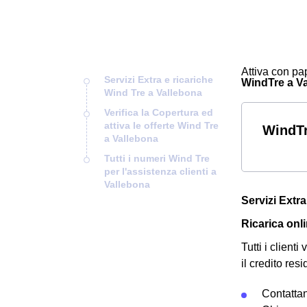
Attiva con pap
Servizi Extra e ricariche
WindTre a Val
Wind Tre a Vallebona
Verifica la Copertura ed
attiva le offerte Wind Tre
WindTr
a Vallebona
Tutti i numeri Wind Tre
per l'assistenza clienti a
Vallebona
Servizi Extr
Ricarica onl
Tutti i clien
il credito resi
Contatta