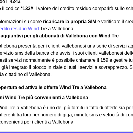
o il
4242
 il codice
*133#
il valore del credito residuo comparirà sullo sc
 informazioni su come
ricaricare la propria SIM
e verificare il cr
credito residuo Wind
Tre a Vallebona.
zi aggiuntivi per gli abbonati di Vallebona con Wind Tre
llebona presenta per i clienti vallebonesi una serie di servizi 
vizio sms della banca che avvisi i suoi clienti vallebonesi delle
uesti servizi normalmente è possibile chiamare il 159 e gestire t
già integrato il blocco iniziale di tutti i servizi a sovrapprezzo. S
da cittadino di Vallebona.
opertura ed attiva le offerte Wind Tre a Vallebona
i Wind Tre più convenienti a Vallebona
nd Tre a Vallebona è uno dei più forniti in fatto di offerte sia per
ifferenti tra loro per numero di giga, minuti, sms e velocità di c
convenienti per i clienti a Vallebona: