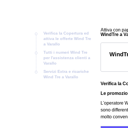
Attiva con pap
Verifica la Copertura ed
WindTre a Var
attiva le offerte Wind Tre
a Varallo
Tutti i numeri Wind Tre
WindTr
per l'assistenza clienti a
Varallo
Servizi Extra e ricariche
Wind Tre a Varallo
Verifica la C
Le promozion
L'operatore Wi
sono differen
molto convenie