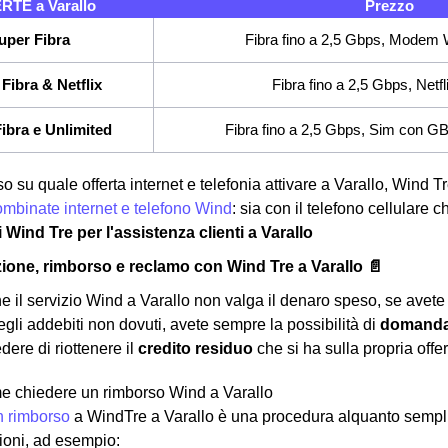
RTE a Varallo
Prezzo
uper Fibra
Fibra fino a 2,5 Gbps, Modem W
Fibra & Netflix
Fibra fino a 2,5 Gbps, Netfl
ibra e Unlimited
Fibra fino a 2,5 Gbps, Sim con GB e
o su quale offerta internet e telefonia attivare a Varallo, Wind Tr
combinate internet e telefono Wind
: sia con il telefono cellulare
i Wind Tre per l'assistenza clienti a Varallo
ione, rimborso e reclamo con Wind Tre a Varallo 📄
he il servizio Wind a Varallo non valga il denaro speso, se avete
egli addebiti non dovuti, avete sempre la possibilità di
domanda
dere di riottenere il
credito residuo
che si ha sulla propria offer
e chiedere un rimborso Wind a Varallo
n rimborso
a WindTre a Varallo è una procedura alquanto sempli
gioni, ad esempio: