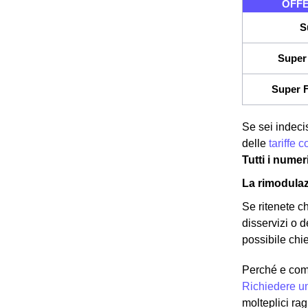
OFFE
S
Super 
Super F
Se sei indecis
delle
tariffe 
Tutti i numer
La rimodulaz
Se ritenete c
disservizi o d
possibile chie
Perché e com
Richiedere u
molteplici ra