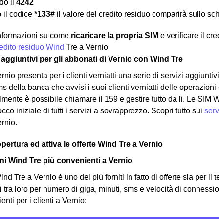
o il
4242
 il codice
*133#
il valore del credito residuo comparirà sullo sc
 informazioni su come
ricaricare la propria SIM
e verificare il cr
credito residuo Wind
Tre a Vernio.
zi aggiuntivi per gli abbonati di Vernio con Wind Tre
rnio presenta per i clienti verniatti una serie di servizi aggiun
s della banca che avvisi i suoi clienti verniatti delle operazioni e
lmente è possibile chiamare il 159 e gestire tutto da li. Le SIM 
locco iniziale di tutti i servizi a sovrapprezzo. Scopri tutto sui
serv
ernio.
opertura ed attiva le offerte Wind Tre a Vernio
i Wind Tre più convenienti a Vernio
nd Tre a Vernio è uno dei più forniti in fatto di offerte sia per il 
ti tra loro per numero di giga, minuti, sms e velocità di connessi
nti per i clienti a Vernio: