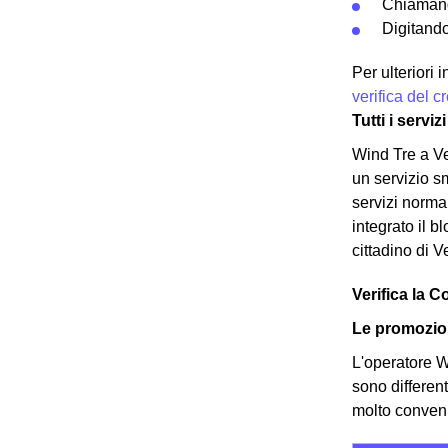
Chiamand
Digitando
Per ulteriori
verifica del 
Tutti i servi
Wind Tre a Ve
un servizio sm
servizi norma
integrato il b
cittadino di V
Verifica la C
Le promozion
L'operatore Wi
sono differen
molto convenie