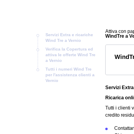
Attiva con pap
Servizi Extra e ricariche
WindTre a Ver
Wind Tre a Vernio
Verifica la Copertura ed
attiva le offerte Wind Tre
WindTr
a Vernio
Tutti i numeri Wind Tre
per l'assistenza clienti a
Vernio
Servizi Extra
Ricarica onl
Tutti i client
credito residu
Contatta