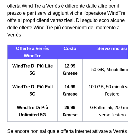
offerta Wind Tre a Verrès è differente dalle altre per il
prezzo e per i servizi aggiuntivi che l'operatore WindTre
offre ai propri clienti verrezziesi.
Di seguito ecco alcune
delle offerte Wind-Tre più convenienti del momento a
Verrès
Offerte a Verrès
Costo
Servizi inclusi
WindTre
WindTre Di Più Lite
12,99
50 GB, Minuti illimitati
5G
€/mese
WindTre Di Più Full
14,99
100 GB, 50 minuti vers
5G
€/mese
l'estero
WindTre Di Più
29,99
GB illimitati, 200 minuti
Unlimited 5G
€/mese
verso l'estero
Se ancora non sai quale offerta internet attivare a Verrès