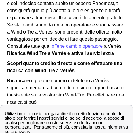
e sei indeciso contatta subito un'esperto Papernest, ti
consiglierà quella più adatta alle tue esigenze e ti farà
risparmiare a fine mese. Il servizio è totalmente gratuito.
Se stai cambiando da un altro operatore e vuoi passare
a Wind o Tre a Verrès, sono presenti delle offerte molto
vantaggiose per chi decide di fare questo passaggio.
Consultale tutte qua:
offerte cambio operatore
a Verrès.
Ricarica Wind Tre a Verrès e attiva i servizi extra
Scopri quanto credito ti resta e come effettuare una
ricarica con Wind-Tre a Verrès
Ricaricare
il proprio numero di telefono a Verrès
significa rimediare ad un credito residuo troppo basso o
inesistente sulla vostra sim Wind-Tre. Per effettuare una
ricarica si può:
Recarsi in
banca
o al
tabacchino
di Verrès
Comprare una ricarica grattabile
Pagare con addebito su conto corrente o