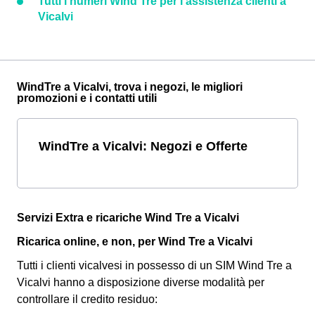
Tutti i numeri Wind Tre per l'assistenza clienti a
Vicalvi
WindTre a Vicalvi, trova i negozi, le migliori
promozioni e i contatti utili
WindTre a Vicalvi: Negozi e Offerte
Servizi Extra e ricariche Wind Tre a Vicalvi
Ricarica online, e non, per Wind Tre a Vicalvi
Tutti i clienti vicalvesi in possesso di un SIM Wind Tre a
Vicalvi hanno a disposizione diverse modalità per
controllare il credito residuo: