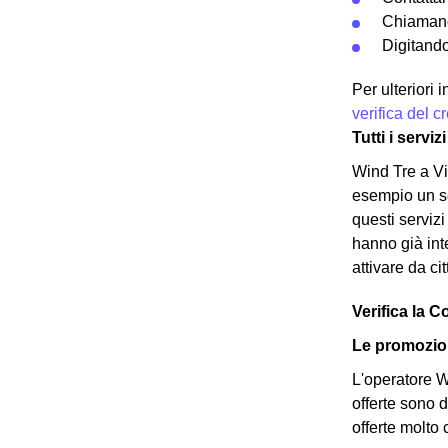
Chiamand
Digitando
Per ulteriori
verifica del 
Tutti i servi
Wind Tre a Vi
esempio un ser
questi serviz
hanno già inte
attivare da ci
Verifica la C
Le promozion
L'operatore Wi
offerte sono d
offerte molto 