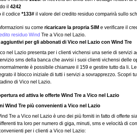
o il
4242
 il codice
*133#
il valore del credito residuo comparirà sullo sc
 informazioni su come
ricaricare la propria SIM
e verificare il cr
credito residuo Wind
Tre a Vico nel Lazio.
zi aggiuntivi per gli abbonati di Vico nel Lazio con Wind Tre
co nel Lazio presenta per i clienti vichensi una serie di servizi
vizio sms della banca che avvisi i suoi clienti vichensi delle ope
i normalmente è possibile chiamare il 159 e gestire tutto da li. L
grato il blocco iniziale di tutti i servizi a sovrapprezzo. Scopri tu
ttadino di Vico nel Lazio.
opertura ed attiva le offerte Wind Tre a Vico nel Lazio
i Wind Tre più convenienti a Vico nel Lazio
nd Tre a Vico nel Lazio è uno dei più forniti in fatto di offerte sia
ifferenti tra loro per numero di giga, minuti, sms e velocità di c
convenienti per i clienti a Vico nel Lazio: