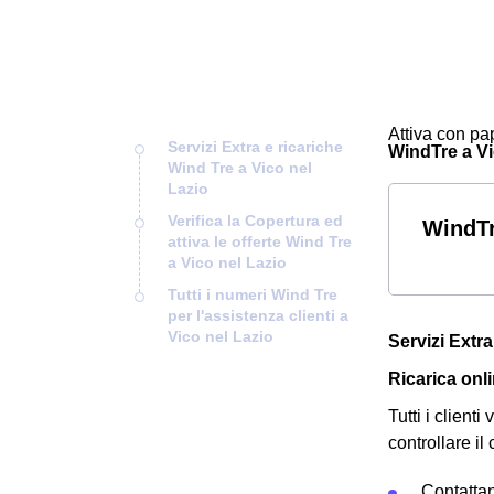
Attiva con pap
Servizi Extra e ricariche
WindTre a Vic
Wind Tre a Vico nel
Lazio
Verifica la Copertura ed
WindTr
attiva le offerte Wind Tre
a Vico nel Lazio
Tutti i numeri Wind Tre
per l'assistenza clienti a
Vico nel Lazio
Servizi Extra
Ricarica onli
Tutti i clien
controllare il
Contatta