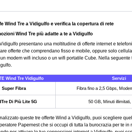
iffe Wind Tre a Vidigulfo e verifica la copertura di rete
ozioni Wind Tre più adatte a te a Vidigulfo
idigulfo presentano una moltitudine di offerte internet e telefonia,
vare offerte che comprendano fisso e mobile, oppure solo cellulare
 un modem wifi incluso o un wifi portatile Cube.
Nella seguente t
gulfo.
 Wind Tre Vidigulfo
Servizi
Super Fibra
Fibra fino a 2,5 Gbps, Modem
Tre Di Più Lite 5G
50 GB, Minuti illimitat
nalizzato queste tre offerte Wind a Vidigulfo, puoi scegliere que
operatore Papernest che si occupi di tutta la burocrazia per te in 
ndo per attivare le tue connessioni internet a Vidigulfo, puoi scop