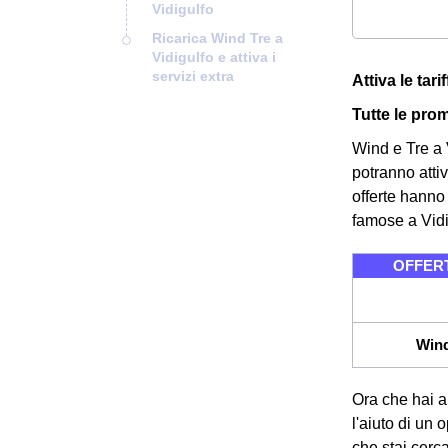
Vidigulfo
Ricarica Wind Tre a
Vidigulfo e attiva i
servizi extra
Attiva le tar
Tutte le prom
Wind e Tre a V
potranno atti
offerte hanno
famose a Vidi
OFFERTE
Wind
Ora che hai a
l'aiuto di un 
che stai cerca