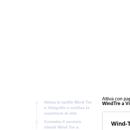
Attiva con pap
Attiva le tariffe Wind Tre
WindTre a Vid
a Vidigulfo e verifica la
copertura di rete
Contatta il servizio
Wind-Tr
clienti Wind Tre a