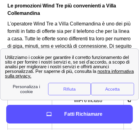
Le promozioni Wind Tre più convenienti a Villa
Collemandina
L'operatore Wind Tre a Villa Collemandina è uno dei più
forniti in fatto di offerte sia per il telefono che per la linea
a casa. Tutte le offerte sono differenti tra loro per numero
di giga, minuti, sms e velocità di connessione.
Di seguito
andiamo a vedere tre offerte molto convenienti per i
clienti a Villa Collemandina:
OFFERTE a Villa
Prezzo
Servi
Collemandina
offer
Fibra fino a 2,5 Gbps, Modem
26,9
Super Fibra
WiFi 6 incluso
€/me
Fatti Richiamare
Super Fibra &
Fibra fino a 2,5 Gbps, Netflix
33,9
Netflix
incluso
€/me
Super Fibra e
Fibra fino a 2,5 Gbps, Sim con
33,9