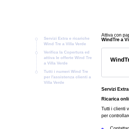
Attiva con pap
Servizi Extra e ricariche
WindTre a Vil
Wind Tre a Villa Verde
Verifica la Copertura ed
attiva le offerte Wind Tre
WindTr
a Villa Verde
Tutti i numeri Wind Tre
per l'assistenza clienti a
Villa Verde
Servizi Extra
Ricarica onli
Tutti i client
per controllar
Contatta