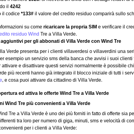
o il
4242
 il codice
*133#
il valore del credito residuo comparirà sullo sc
 informazioni su come
ricaricare la propria SIM
e verificare il cr
credito residuo Wind
Tre a Villa Verde.
zi aggiuntivi per gli abbonati di Villa Verde con Wind Tre
la Verde presenta per i clienti villaverdesi o villaverdini una ser
 esempio un servizio sms della banca che avvisi i suoi clienti vi
r attivare e disattivare questi servizi normalmente è possibile ch
rde più recenti hanno già integrato il blocco iniziale di tutti i se
e
, e cosa puoi attivare da cittadino di Villa Verde.
opertura ed attiva le offerte Wind Tre a Villa Verde
i Wind Tre più convenienti a Villa Verde
nd Tre a Villa Verde è uno dei più forniti in fatto di offerte sia pe
ifferenti tra loro per numero di giga, minuti, sms e velocità di c
convenienti per i clienti a Villa Verde: