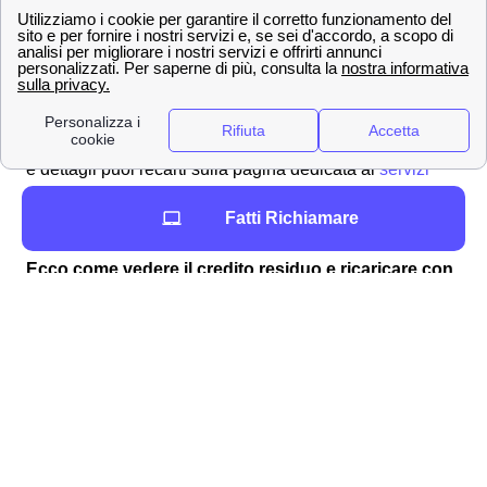
abbonamento come ad esempio per vedere lo sport a
Vipiteno con Wind. L'attivazione e disattivazione dei
servizi Wind Tre sottoscritti viene normalmente gestita
attraverso il servizio clienti chiamando il
159
. A Vipiteno,
i servizi in sovrapprezzo sono già stati bloccati
inizialmente per evitare abusi. Per maggiori informazioni
e dettagli puoi recarti sulla pagina dedicata ai
servizi
aggiuntivi di Wind
per sapere tutto il necessario sui
Fatti Richiamare
servizi aggiuntivi extra a Vipiteno.
Ecco come vedere il credito residuo e ricaricare con
WindTre a Vipiteno
Se la tua SIM Wind Tre a Vipiteno rimane senza credito
residuo dovrai effettuare una ricarica, per tutti i clienti
vipitenesi è possibile effettuarla nei seguenti modi:
online
tramite app
con il
Bancomat
/Postamat