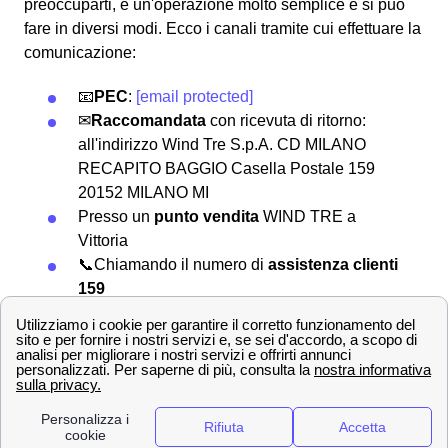
preoccuparti, è un'operazione molto semplice e si può
fare in diversi modi.
Ecco i canali tramite cui effettuare la
comunicazione:
📧
PEC
:
[email protected]
✉
Raccomandata
con ricevuta di ritorno:
all'indirizzo Wind Tre S.p.A. CD MILANO
RECAPITO BAGGIO Casella Postale 159
20152 MILANO MI
Presso un
punto vendita
WIND TRE a
Vittoria
📞Chiamando il numero di
assistenza clienti
159
📲
Assistente digitale
"WILL” in Area Clienti
e app WIND TRE
Dopo la ricezione della comunicazione
Wind Tre avrà
tempo 30 giorni
per evadere il servizio. Il servizio è
totalmente gratuito in modo da tutelare i consumatori