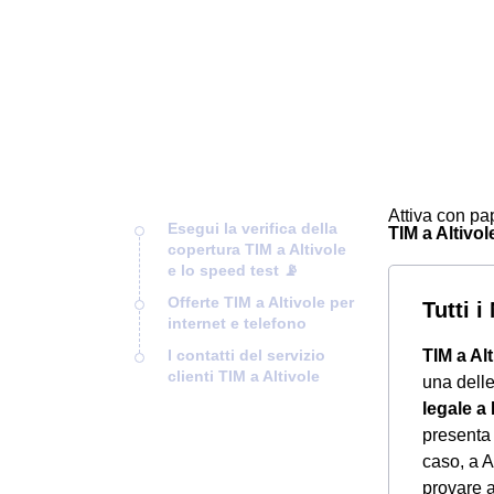
Attiva con pap
Esegui la verifica della
TIM a Altivole
copertura TIM a Altivole
e lo speed test 📡
Offerte TIM a Altivole per
Tutti i
internet e telefono
I contatti del servizio
TIM a Alt
clienti TIM a Altivole
una delle
legale a
presenta u
caso, a A
provare a