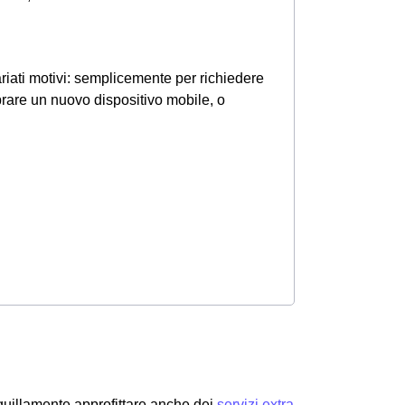
riati motivi: semplicemente per richiedere
mprare un nuovo dispositivo mobile, o
anquillamente approfittare anche dei
servizi extra