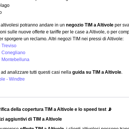
lago
o
ni altivolesi potranno andare in un
negozio TIM a Altivole
per sva
oni sulle nuove offerte e tariffe per le case a Altivole, o per co
r sporgere un reclamo. Altri negozi TIM nei pressi di Altivole:
- Treviso
- Conegliano
- Montebelluna
d analizzare tutti questi casi nella
guida su TIM a Altivole
.
ole - Windtre
ifica della copertura TIM a Altivole e lo speed test 📡
izi aggiuntivi di TIM a Altivole
 numerose
offerte TIM a Altivole
, i clienti altivolesi possono tr