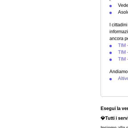
Vede
Asol
I cittadi
informazi
ancora pe
TIM 
TIM 
TIM 
Andiamo a
Altiv
Esegui la ver
💎Tutti i serv
Insieme alle