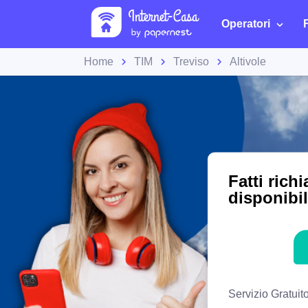
Operatori
Home
TIM
Treviso
Altivole