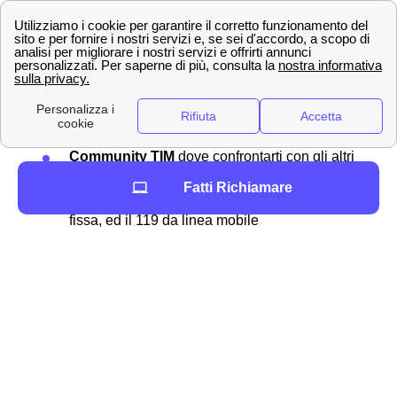
Altri contatti TIM a Bastia Umbra
Scopri di più sui
contatti TIM
nella nostra guida dedicata.
Ecco tutte le modalità:
Angie
: è la chat virtuale TIM che ti risolve
qualsiasi problema
Whatsapp
: chiedi aiuto da Bastia Umbra
scrivendo al 335 123 7272
Community TIM
dove confrontarti con gli altri
utenti
Fatti Richiamare
187
, il numero del servizio clienti da linea
fissa, ed il 119 da linea mobile
Se invece ci si trova all'estero i numeri chiamare da rete
fissa sono +39 028 5951 o +39 06 36 881. Per chiamare
da cellulare invece si deve chiamare al numero +39 339
9119. Gli indirizzi postali di TIM invece sono:
Mobile - Casella Postale 555, 00054,
Fiumicino, RM
Fisso - Casella Postale 111, 00054,