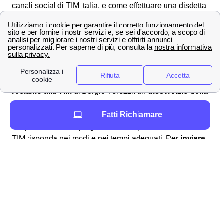
canali social di TIM Italia, e come effettuare una disdetta
del contratto TIM a Borgio Verezzi o mandare un
reclamo.
Come ottenere un rimborso o sporgere reclamo a
TIM a Borgio Verezzi? 📩
Possono esserci svariate ragioni per voler
sporgere un
reclamo alla TIM
di Borgio Verezzi: un
disservizio della
rete TIM
, per il
trasferimento del numero
o per
rinuncia
. Quali che siano le ragioni, è fondamentale la
Fatti Richiamare
tempestività nello sporgere reclamo per assicurarsi che
TIM risponda nei modi e nei tempi adeguati. Per
inviare
un reclamo alla TIM
di Borgio Verezzi, gli abbonati
borgesi possono utilizzare i canali di comunicazione
messi a disposizione da TIM. In particolare, si può
sporgere reclamo:
Chiamando il
numero verde TIM
187 per
linea fissa (a Borgio Verezzi) o il 119 per