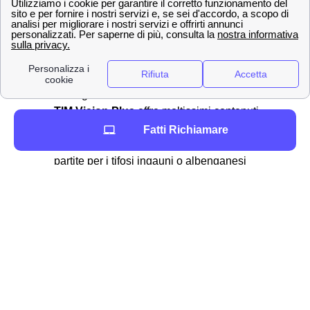
TIM garantisce numerosi
servizi extra
sia gratis che a
pagamento per integrare quanto offerto dal contratto. Tra
questi possibili
servizi extra TIM
troviamo:
TIM hotsport
permette ai clienti ingauni o
albenganesi di creare connessioni
TIM Vision Plus
offre moltissimi contenuti
video
Fatti Richiamare
TIM DAZN
ti offre lo spettacolo delle migliori
partite per i tifosi ingauni o albenganesi
TIM Games
ha oltre 100 giochi disponibili a
5m2 al mese
TIM Music
per ascoltare tutta la tua musica
preferita
Ma ci sono innumerevoli altri prodotti e servizi che potrai
trovare dopo aver sottoscritto il tuo
abbonamento TIM
tramite l'app apposito.
I numeri del servizio clienti TIM a Albenga, come fare