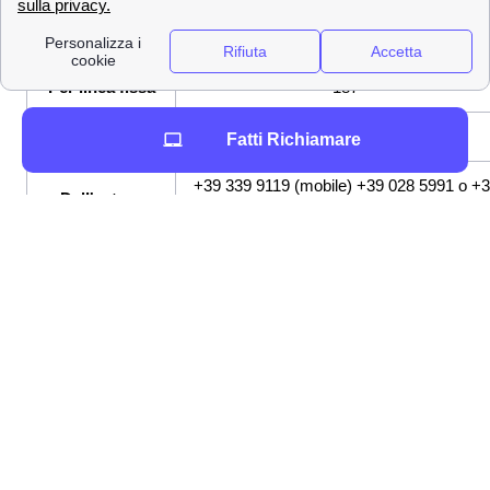
Tipo di
Numero da contattare a Cardi
contatto TIM
Per linea fissa
187
Per linea mobile
119
Fatti Richiamare
+39 339 9119 (mobile) +39 028 5991 o +
Dall'estero
06 36 881 (per fisso)
Area personale MyTIM
Con la digitalizzazione che avanza, è ora possibile
ricevere assistenza e supporto a Cardito collegandosi
direttamente al sito TIM e accedendo alla propria area
personale
MyTIM
dove potrai anche verificare il tuo
credito, il tuo traffico residuo e altre informazioni relative
all'offerta hai sottoscritto con TIM.
Assistente virtuale ANGIE
ANGIE
è l'assistente virtuale di TIM messa a