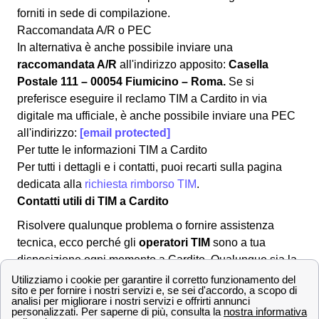
forniti in sede di compilazione.
Raccomandata A/R o PEC
In alternativa è anche possibile inviare una
raccomandata A/R
all'indirizzo apposito:
Casella
Postale 111 – 00054 Fiumicino – Roma.
Se si
preferisce eseguire il reclamo TIM a Cardito in via
digitale ma ufficiale, è anche possibile inviare una PEC
all'indirizzo:
[email protected]
Per tutte le informazioni TIM a Cardito
Per tutti i dettagli e i contatti, puoi recarti sulla pagina
dedicata alla
richiesta rimborso TIM
.
Contatti utili di TIM a Cardito
Risolvere qualunque problema o fornire assistenza
tecnica, ecco perché gli
operatori TIM
sono a tua
disposizione ogni momento a Cardito. Qualunque sia la
tua necessità, ecco come
contattare un operatore TIM
per risolvere la tua problematica.