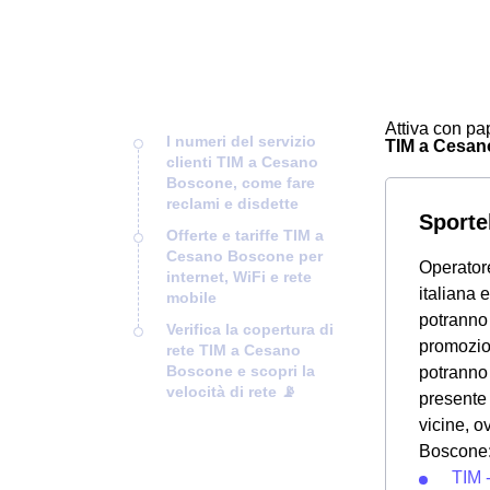
Attiva con pap
I numeri del servizio
TIM a Cesano 
clienti TIM a Cesano
Boscone, come fare
reclami e disdette
Sporte
Offerte e tariffe TIM a
Cesano Boscone per
Operatore
internet, WiFi e rete
italiana
mobile
potranno
Verifica la copertura di
promozion
rete TIM a Cesano
Boscone e scopri la
potranno
velocità di rete 📡
presente 
vicine, o
Boscone
TIM 