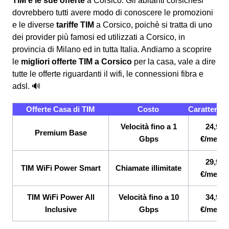
TIM e le sue offerte
a Corsico. Gli abitanti corsichesi
dovrebbero tutti avere modo di conoscere le promozioni
e le diverse
tariffe TIM
a Corsico, poichè si tratta di uno
dei provider più famosi ed utilizzati a Corsico, in
provincia di Milano ed in tutta Italia. Andiamo a scoprire
le
migliori offerte TIM a Corsico
per la casa, vale a dire
tutte le offerte riguardanti il wifi, le connessioni fibra e
adsl. 🔊
Offerte Casa di TIM
Costo
Caratterist
Velocità fino a 1
24,90
Premium Base
Gbps
€/mese
29,90
TIM WiFi Power Smart
Chiamate illimitate
€/mese
TIM WiFi Power All
Velocità fino a 10
34,90
Inclusive
Gbps
€/mese