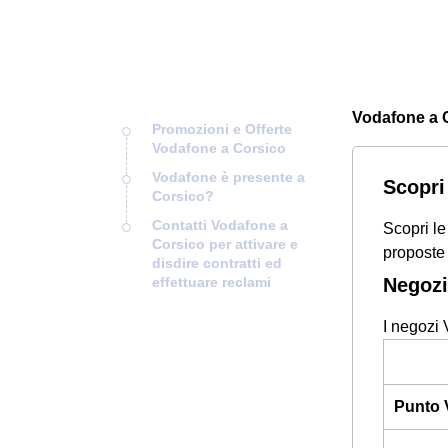
Vodafone a Co
Promozioni e Offerte
Vodafone a Corsico
Vodafone è presente a
Scopri
Corsico?
Contatti Vodafone a
Scopri le
Corsico per attivare e
proposte 
disdire contratti ed
effettuare reclami
Negozi
I negozi 
Punto 