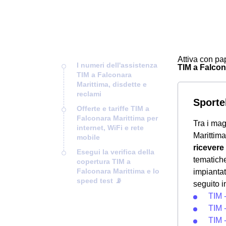
Attiva con pap
I numeri dell'assistenza
TIM a Falcona
TIM a Falconara
Marittima, disdette e
reclami
Sportel
Offerte e tariffe TIM a
Falconara Marittima per
Tra i mag
internet, WiFi e rete
Marittim
mobile
ricevere
Esegui la verifica della
tematiche
copertura TIM a
Falconara Marittima e lo
impiantat
speed test 📡
seguito i
TIM 
TIM -
TIM -