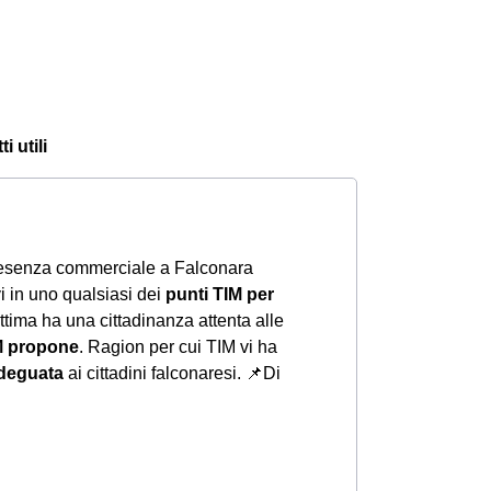
i utili
resenza commerciale a Falconara
rvi in uno qualsiasi dei
punti TIM per
ttima ha una cittadinanza attenta alle
M propone
. Ragion per cui TIM vi ha
adeguata
ai cittadini falconaresi.
📌Di