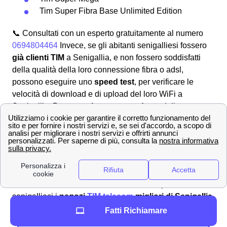
Tim Super Fibra Base Unlimited Edition
📞 Consultati con un esperto gratuitamente al numero
0694804464
Invece, se gli abitanti senigalliesi fossero
già clienti TIM
a Senigallia, e non fossero soddisfatti
della qualità della loro connessione fibra o adsl,
possono eseguire uno
speed test
, per verificare le
velocità di download e di upload del loro WiFi a
Senigallia. Per
eseguire uno speed test
della tua rete
a Senigallia puoi usare questa
pagina
. Se la velocità
fosse al di sotto delle promesse contrattuali puoi
chiamare noi di papernest al numero
06 94 80 44 64
e
farti aiutare a cambiare contratto senza costi aggiuntivi.
Indirizzi dei principali negozi TIM a Senigallia
Noi di internet-casa abbiamo selezionato per tutti voi
senigalliesi i
negozi
TIM telecom
migliori di Senigallia
,
li trovate qui di seguito.
Fatti Richiamare