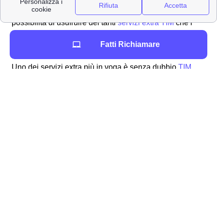
TIM a Fano
, gli abbonati fanesi avranno anche la
possibilità di usufruire dei tanti
servizi extra TIM
che i
clienti TIM possono scegliere a Fano.
Fatti Richiamare
TIM Music
Uno dei servizi extra più in voga è senza dubbio
TIM
Music
che permette ai clienti fanesi di ascoltare
oltre 30
milioni di brani
e di goderti la tua musica preferita
ovunque.
TIM Box Decoder
Un altro servizio offerto ai residenti fanesi è
TIM Box
che
permette al cliente di far uso di un decoder con sistema
operativo android per la visione di contenuti streaming
sulla propria TV. L'uso di
TIM Box a Fano
permette
l'accesso ad un gran numero di contenuti che spaziano
dai film alle serie tv sino allo sport. Inoltre, il decoder di
TIM garantisce l'accesso e l'uso anche di tutte le più
popolari piattaforme di streaming quali Netflix, Prime