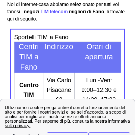
Noi di internet-casa abbiamo selezionato per tutti voi
fanesi i
negozi
TIM telecom
migliori di Fano
, li trovate
qui di seguito.
Sportelli TIM a Fano
Centri
Indirizzo
Orari di
C
TIM a
apertura
arr
Fano
Via Carlo
Lun -Ven:
ve
Centro
Pisacane
9:00–12:30 e
s
TIM
62
14:30–17:30
ma
💎Servizi Extra TIM per i cittadini di Fano
Oltre ai tanti vantaggi offerti nelle numerose
proposte