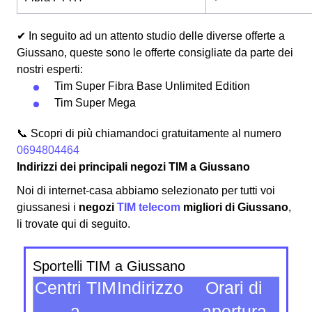
✔ In seguito ad un attento studio delle diverse offerte a
Giussano, queste sono le offerte consigliate da parte dei
nostri esperti:
Tim Super Fibra Base Unlimited Edition
Tim Super Mega
📞 Scopri di più chiamandoci gratuitamente al numero
0694804464
Indirizzi dei principali negozi TIM a Giussano
Noi di internet-casa abbiamo selezionato per tutti voi
giussanesi i
negozi
TIM telecom
migliori di Giussano
,
li trovate qui di seguito.
Sportelli TIM a Giussano
Centri TIM
Indirizzo
Orari di
C
a
apertura
arr