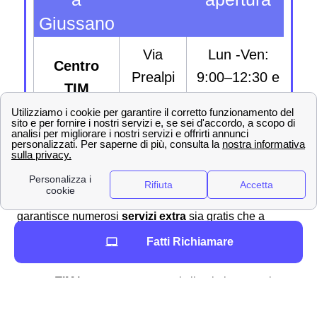
Giussano
Via
Lun -Ven:
ve
Centro
Prealpi
9:00–12:30 e
s
TIM
41
14:30–17:30
ma
💎Servizi aggiuntivi TIM per i clienti di Giussano
Sono svariate le offerte e le promozioni che TIM propone
agli abbonati giussanesi e, insieme ad esse, TIM
garantisce numerosi
servizi extra
sia gratis che a
pagamento per integrare quanto offerto dal contratto. Tra
Fatti Richiamare
questi possibili
servizi extra TIM
troviamo:
TIM hotsport
permette ai clienti giussanesi
di creare connessioni
TIM Vision Plus
offre moltissimi contenuti