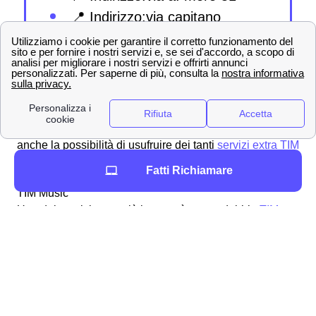
📍 Indirizzo:via capitano
manfredi 22
💎Servizi Extra TIM per i cittadini di Lamezia Terme
Oltre ai tanti vantaggi offerti nelle numerose
proposte
TIM a Lamezia Terme
, gli abbonati lametini avranno
anche la possibilità di usufruire dei tanti
servizi extra TIM
che i clienti TIM possono scegliere a Lamezia Terme.
Fatti Richiamare
TIM Music
Uno dei servizi extra più in voga è senza dubbio
TIM
Music
che permette ai clienti lametini di ascoltare
oltre
30 milioni di brani
e di goderti la tua musica preferita
ovunque.
TIM Box Decoder
Un altro servizio offerto ai residenti lametini è
TIM Box
che permette al cliente di far uso di un decoder con