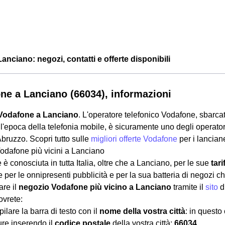
nciano: negozi, contatti e offerte disponibili
ne a Lanciano (66034), informazioni
Vodafone a Lanciano
. L'operatore telefonico Vodafone, sbarcato
ll'epoca della telefonia mobile, è sicuramente uno degli operator
bruzzo. Scopri tutto sulle
migliori offerte Vodafone
per i lancian
odafone più vicini a Lanciano
è conosciuta in tutta Italia, oltre che a Lanciano, per le sue
tari
per le onnipresenti pubblicità e per la sua batteria di negozi che
are il
negozio Vodafone più vicino a Lanciano
tramite il
sito
d
ovrete:
lare la barra di testo con il
nome della vostra città
: in quest
re inserendo il
codice postale
della vostra città:
66034