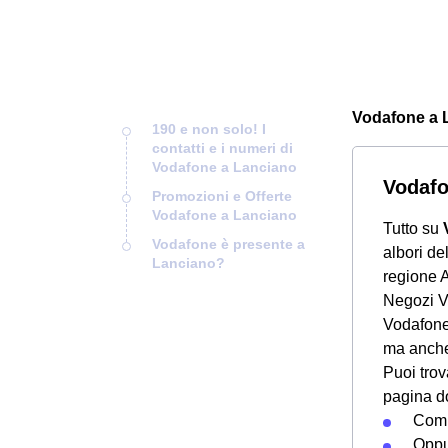
Vodafone a La
190 e non solo! I
contatti e i numeri di
Vodafone a Lanciano
Vodafo
Promozioni e Offerte
Vodafone a Lanciano
Tutto su
Vodafone è presente a
albori de
Lanciano?
regione A
Negozi V
Vodafone 
ma anche 
Puoi trov
pagina d
Compi
Oppu