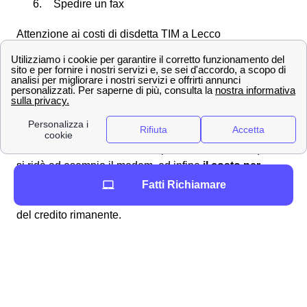
Spedire un fax
Attenzione ai costi di disdetta TIM a Lecco
Anche se i cosiddetti
costi di disattivazione
sono stati
vietati, vi sono altri costi a cui prestare attenzione
quando si vuole effettuare una disdetta TIM a Lecco. In
particolare, è bene tenere d'occhio i
costi di disdetta
del contratto internet
previsti ufficialmente per
disattivare la connessione internet, i
costi per la
restituzione dei beni
stabiliti per il consumatore quando
si ridà ad esempio il modem, ed infine
il costo per
rimborso del credito residuo
che i clienti lecchesi
Fatti Richiamare
potrebbero trovarsi a sostenere per ottenere il rimborso
del credito rimanente.
Tutte le offerte TIM a Lecco e dintorni per internet e
telefonia
Trova la migliore offerta TIM per Lecco. Attiva la tua rete
WiFi in pochi minuti e naviga alla massima velocità.