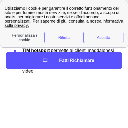
💎Servizi aggiuntivi TIM per i clienti di Maddaloni
Sono svariate le offerte e le promozioni che TIM propone
agli abbonati maddalonesi e, insieme ad esse, TIM
garantisce numerosi
servizi extra
sia gratis che a
pagamento per integrare quanto offerto dal contratto. Tra
questi possibili
servizi extra TIM
troviamo:
TIM hotsport
permette ai clienti maddalonesi
di creare connessioni
Fatti Richiamare
TIM Vision Plus
offre moltissimi contenuti
video
TIM DAZN
ti offre lo spettacolo delle migliori
partite per i tifosi maddalonesi
TIM Games
ha oltre 100 giochi disponibili a
5m2 al mese
TIM Music
per ascoltare tutta la tua musica
preferita
Ma ci sono innumerevoli altri prodotti e servizi che potrai