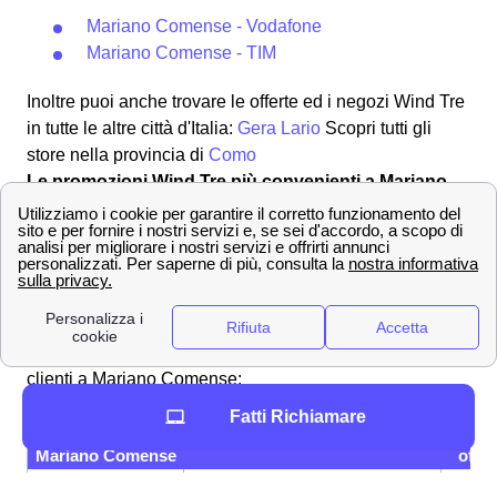
Mariano Comense - Vodafone
Mariano Comense - TIM
Inoltre puoi anche trovare le offerte ed i negozi Wind Tre
in tutte le altre città d'Italia:
Gera Lario
Scopri tutti gli
store nella provincia di
Como
Le promozioni Wind Tre più convenienti a Mariano
Comense
L'operatore Wind Tre a Mariano Comense è uno dei più
forniti in fatto di offerte sia per il telefono che per la linea
a casa. Tutte le offerte sono differenti tra loro per numero
di giga, minuti, sms e velocità di connessione.
Di seguito
andiamo a vedere tre offerte molto convenienti per i
clienti a Mariano Comense:
Fatti Richiamare
OFFERTE a
Prezzo
Servi
Mariano Comense
offer
Fibra fino a 2,5 Gbps, Modem
26,9