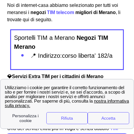
Noi di internet-casa abbiamo selezionato per tutti voi
meranesi i
negozi
TIM telecom
migliori di Merano
, li
trovate qui di seguito.
Sportelli TIM a Merano
Negozi TIM
Merano
📍 Indirizzo:corso liberta' 182/a
💎Servizi Extra TIM per i cittadini di Merano
Oltre ai tanti vantaggi offerti nelle numerose
proposte
TIM a Merano
, gli abbonati meranesi avranno anche la
possibilità di usufruire dei tanti
servizi extra TIM
che i
clienti TIM possono scegliere a Merano.
TIM Music
Uno dei servizi extra più in voga è senza dubbio
TIM