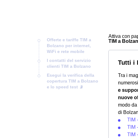
Attiva con pap
Offerte e tariffe TIM a
TIM a Bolzano
Bolzano per internet,
WiFi e rete mobile
I contatti del servizio
Tutti 
clienti TIM a Bolzano
Esegui la verifica della
Tra i mag
copertura TIM a Bolzano
numeros
e lo speed test 📡
e suppo
nuove of
modo da f
di Bolza
TIM 
TIM 
TIM 