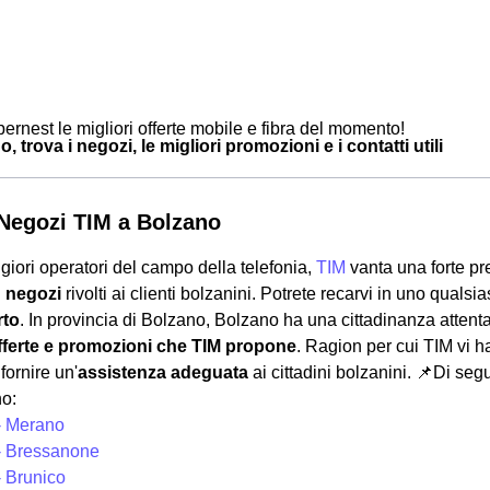
ernest le migliori offerte mobile e fibra del momento!
, trova i negozi, le migliori promozioni e i contatti utili
i Negozi TIM a Bolzano
giori operatori del campo della telefonia,
TIM
vanta una forte p
i
negozi
rivolti ai clienti bolzanini. Potrete recarvi in uno qualsia
rto
. In provincia di Bolzano, Bolzano ha una cittadinanza attenta 
ferte e promozioni che TIM propone
. Ragion per cui TIM vi h
ornire un'
assistenza adeguata
ai cittadini bolzanini.
📌Di segu
no:
- Merano
- Bressanone
- Brunico