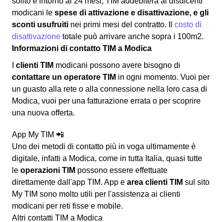
solito è intorno ai 24 mesi, TIM addebiterà ai disdicenti
modicani le
spese di attivazione e disattivazione, e gli
sconti usufruiti
nei primi mesi del contratto. Il
costo di
disattivazione
totale può arrivare anche sopra i 100m2.
Informazioni di contatto TIM a Modica
I
clienti TIM
modicani possono avere bisogno di
contattare un operatore TIM
in ogni momento. Vuoi per
un guasto alla rete o alla connessione nella loro casa di
Modica, vuoi per una fatturazione errata o per scoprire
una nuova offerta.
App My TIM 📲
Uno dei metodi di contatto più in voga ultimamente è
digitale, infatti a Modica, come in tutta Italia, quasi tutte
le
operazioni TIM
possono essere effettuate
direttamente dall'app TIM. App e
area clienti TIM
sul sito
My TIM sono molto utili per l'assistenza ai clienti
modicani per reti fisse e mobile.
Altri contatti TIM a Modica