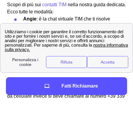
Scopri di più sui
contatti TIM
nella nostra guida dedicata.
Ecco tutte le modalità:
Angie
: è la chat virtuale TIM che ti risolve
qualsiasi problema
Whatsapp
: chiedi aiuto da Modica scrivendo
al 335 123 7272
Community TIM
dove confrontarti con gli altri
utenti
187
, il numero del servizio clienti da linea
fissa, ed il 119 da linea mobile
Se invece ci si trova all'estero i numeri chiamare da rete
Fatti Richiamare
fissa sono +39 028 5951 o +39 06 36 881. Per chiamare
da cellulare invece si deve chiamare al numero +39 339
9119. Gli indirizzi postali di TIM invece sono:
Mobile - Casella Postale 555, 00054,
Fiumicino, RM
Fisso - Casella Postale 111, 00054,