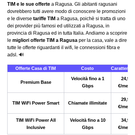
TIM e le sue offerte
a Ragusa. Gli abitanti ragusani
dovrebbero tutti avere modo di conoscere le promozioni
e le diverse
tariffe TIM
a Ragusa, poichè si tratta di uno
dei provider più famosi ed utilizzati a Ragusa, in
provincia di Ragusa ed in tutta Italia. Andiamo a scoprire
le
migliori offerte TIM a Ragusa
per la casa, vale a dire
tutte le offerte riguardanti il wifi, le connessioni fibra e
adsl. 🔊
Offerte Casa di TIM
Costo
Caratterist
Velocità fino a 1
24,90
Premium Base
Gbps
€/mese
29,90
TIM WiFi Power Smart
Chiamate illimitate
€/mese
TIM WiFi Power All
Velocità fino a 10
34,90
Inclusive
Gbps
€/mese