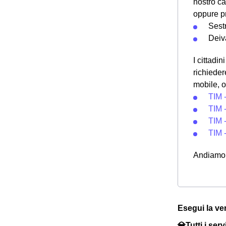
nostro ca
oppure pr
Sest
Deiv
I cittadi
richieder
mobile, o
TIM 
TIM 
TIM 
TIM 
Andiamo a
Esegui la ver
💎Tutti i ser