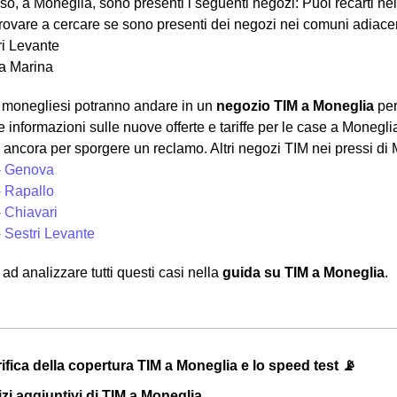
so, a Moneglia, sono presenti i seguenti negozi: Puoi recarti ne
ovare a cercare se sono presenti dei negozi nei comuni adiacent
ri Levante
a Marina
ni monegliesi potranno andare in un
negozio TIM a Moneglia
per
e informazioni sulle nuove offerte e tariffe per le case a Monegl
 ancora per sporgere un reclamo. Altri negozi TIM nei pressi di
- Genova
- Rapallo
- Chiavari
- Sestri Levante
d analizzare tutti questi casi nella
guida su TIM a Moneglia
.
ifica della copertura TIM a Moneglia e lo speed test 📡
vizi aggiuntivi di TIM a Moneglia