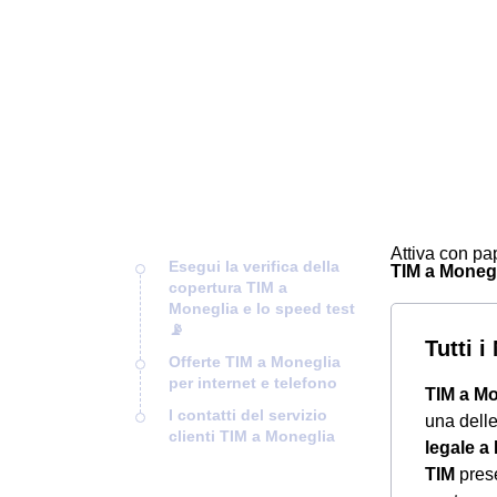
Attiva con pap
Esegui la verifica della
TIM a Monegli
copertura TIM a
Moneglia e lo speed test
📡
Tutti 
Offerte TIM a Moneglia
per internet e telefono
TIM a Mo
I contatti del servizio
una dell
clienti TIM a Moneglia
legale a
TIM
prese