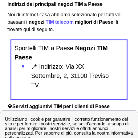
Indirizzi dei principali negozi TIM a Paese
Noi di internet-casa abbiamo selezionato per tutti voi
paesani i
negozi
TIM telecom
migliori di Paese
, li
trovate qui di seguito.
Sportelli TIM a Paese
Negozi TIM
Paese
📍 Indirizzo: Via XX
Settembre, 2, 31100 Treviso
TV
💎Servizi aggiuntivi TIM per i clienti di Paese
Sono svariate le offerte e le promozioni che TIM propone
agli abbonati paesani e, insieme ad esse, TIM
garantisce numerosi
servizi extra
sia gratis che a