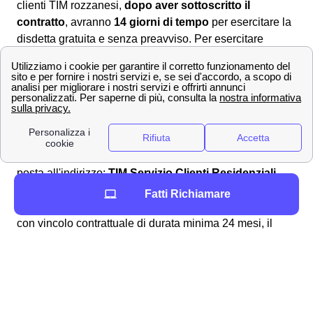
clienti TIM rozzanesi,
dopo aver sottoscritto il
contratto
, avranno
14 giorni di tempo
per esercitare la
disdetta gratuita e senza preavviso. Per esercitare
questa clausola dovrai inviare la comunicazione
all'indirizzo postale:
TIM Servizio Clienti Residenziali,
Casella Postale 123 – 00054 Fiumicino (Roma)
.
Disattiva la linea fissa TIM a Rozzano
Per
disattivare la tua linea fissa TIM
a Rozzano, dovrai
scaricare il modulo di recesso, complilarlo e inviarlo.
L'invio va effettuato da Rozzano, verso la casella di
posta all'indirizzo:
TIM Servizio Clienti Residenziali,
Casella Postale 111 – 00054 Fiumicino (Roma)
. Se i
Fatti Richiamare
cittadini rozzanesi avevano sottoscritto un contratto TIM
con vincolo contrattuale di durata minima 24 mesi, il
recesso anticipato
sarà oneroso. Infatti il
costo da
pagare per disdire
il contratto TIM fibra o adsl a
Rozzano può andare
dai 35m2 fino ai 99m2
. Per
scoprire di più sul
recesso della rete fissa TIM
a
Rozzano, scopri la guida dedicata.