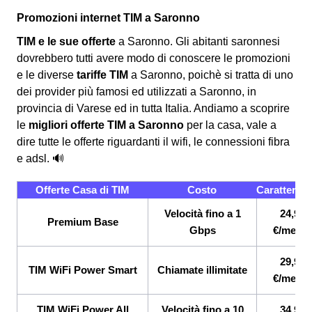
Promozioni internet TIM a Saronno
TIM e le sue offerte
a Saronno. Gli abitanti saronnesi
dovrebbero tutti avere modo di conoscere le promozioni
e le diverse
tariffe TIM
a Saronno, poichè si tratta di uno
dei provider più famosi ed utilizzati a Saronno, in
provincia di Varese ed in tutta Italia. Andiamo a scoprire
le
migliori offerte TIM a Saronno
per la casa, vale a
dire tutte le offerte riguardanti il wifi, le connessioni fibra
e adsl. 🔊
Offerte Casa di TIM
Costo
Caratterist
Velocità fino a 1
24,90
Premium Base
Gbps
€/mese
29,90
TIM WiFi Power Smart
Chiamate illimitate
€/mese
TIM WiFi Power All
Velocità fino a 10
34,90