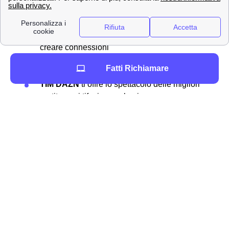
pagamento per integrare quanto offerto dal contratto. Tra
questi possibili
servizi extra TIM
troviamo:
TIM hotsport
permette ai clienti senaghesi di
creare connessioni
TIM Vision Plus
offre moltissimi contenuti
Fatti Richiamare
video
TIM DAZN
ti offre lo spettacolo delle migliori
partite per i tifosi senaghesi
TIM Games
ha oltre 100 giochi disponibili a
5m2 al mese
TIM Music
per ascoltare tutta la tua musica
preferita
Ma ci sono innumerevoli altri prodotti e servizi che potrai
trovare dopo aver sottoscritto il tuo
abbonamento TIM
tramite l'app apposito.
I numeri del servizio clienti TIM a Senago, come fare
reclami e disdette