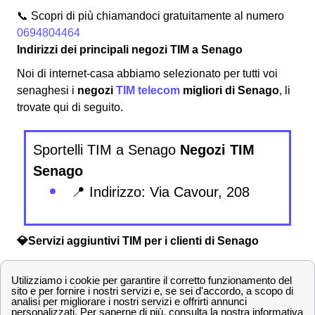
📞 Scopri di più chiamandoci gratuitamente al numero
0694804464
Indirizzi dei principali negozi TIM a Senago
Noi di internet-casa abbiamo selezionato per tutti voi
senaghesi i
negozi
TIM telecom
migliori di Senago
, li
trovate qui di seguito.
Sportelli TIM a Senago
Negozi TIM
Senago
📍 Indirizzo: Via Cavour, 208
💎Servizi aggiuntivi TIM per i clienti di Senago
Sono svariate le offerte e le promozioni che TIM propone
agli abbonati senaghesi e, insieme ad esse, TIM
garantisce numerosi
servizi extra
sia gratis che a