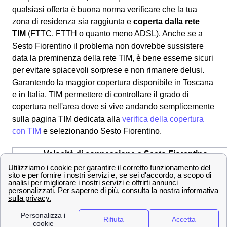
qualsiasi offerta è buona norma verificare che la tua
zona di residenza sia raggiunta e
coperta dalla rete
TIM
(FTTC, FTTH o quanto meno ADSL). Anche se a
Sesto Fiorentino il problema non dovrebbe sussistere
data la preminenza della rete TIM, è bene esserne sicuri
per evitare spiacevoli sorprese e non rimanere delusi.
Garantendo la maggior copertura disponibile in Toscana
e in Italia, TIM permettere di controllare il grado di
copertura nell'area dove si vive andando semplicemente
sulla pagina TIM dedicata alla
verifica della copertura
con TIM
e selezionando Sesto Fiorentino.
Velocità di connessione a Sesto Fiorentino
Velocità di download a Sesto
9 Mbps -
Fiorentino
Accettabile
Velocità sopra i 100 MB
✔