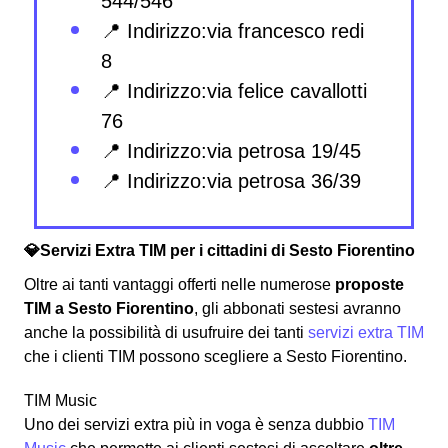
544/546
📍 Indirizzo:via francesco redi
8
📍 Indirizzo:via felice cavallotti
76
📍 Indirizzo:via petrosa 19/45
📍 Indirizzo:via petrosa 36/39
💎Servizi Extra TIM per i cittadini di Sesto Fiorentino
Oltre ai tanti vantaggi offerti nelle numerose
proposte
TIM a Sesto Fiorentino
, gli abbonati sestesi avranno
anche la possibilità di usufruire dei tanti
servizi extra TIM
che i clienti TIM possono scegliere a Sesto Fiorentino.
TIM Music
Uno dei servizi extra più in voga è senza dubbio
TIM