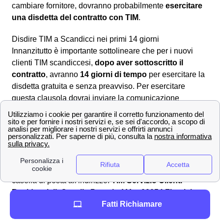
cambiare fornitore, dovranno probabilmente
esercitare
una disdetta del contratto con TIM
.
Disdire TIM a Scandicci nei primi 14 giorni
Innanzitutto è importante sottolineare che per i nuovi
clienti TIM scandiccesi,
dopo aver sottoscritto il
contratto
, avranno
14 giorni di tempo
per esercitare la
disdetta gratuita e senza preavviso. Per esercitare
questa clausola dovrai inviare la comunicazione
all'indirizzo postale:
TIM Servizio Clienti Residenziali,
Casella Postale 123 – 00054 Fiumicino (Roma)
.
Disattiva la linea fissa TIM a Scandicci
Per
disattivare la tua linea fissa TIM
a Scandicci,
dovrai scaricare il modulo di recesso, complilarlo e
inviarlo. L'invio va effettuato da Scandicci, verso la
casella di posta all'indirizzo:
TIM Servizio Clienti
Residenziali, Casella Postale 111 – 00054 Fiumicino
Fatti Richiamare
(Roma)
. Se i cittadini scandiccesi avevano sottoscritto
un contratto TIM con vincolo contrattuale di durata