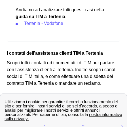
Andiamo ad analizzare tutti questi casi nella
guida su TIM a Tertenia
.
Tertenia - Vodafone
I contatti dell'assistenza clienti TIM a Tertenia
Scopri tutti i contatti ed i numeri utili di TIM per parlare
con l'assistenza clienti a Tertenia. Inoltre scopri i canali
social di TIM Italia, e come effettuare una disdetta del
contratto TIM a Tertenia o mandare un reclamo.
Come ottenere un rimborso o sporgere reclamo a
TIM a Tertenia? 📩
Possono esserci svariate ragioni per voler
sporgere un
reclamo alla TIM
di Tertenia: un
disservizio della rete
TIM
, per il
trasferimento del numero
o per
rinuncia
.