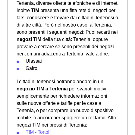
Tertenia, diverse offerte telefoniche e di internet.
Inoltre
TIM
presenta una fitta rete di negozi per
farsi conoscere e trovare dai cittadini tertenesi o
di altre città. Però nel nostro caso, a Tertenia,
sono presenti i seguenti negozi: Puoi recarti nei
negozi TIM
della tua città: Tertenia, oppure
provare a cercare se sono presenti dei negozi
nei comuni adiacenti a Tertenia, vale a dire:
Ulassai
Gairo
I cittadini tertenesi potranno andare in un
negozio TIM a Tertenia
per svariati motivi:
semplicemente per richiedere informazioni
sulle nuove offerte e tariffe per le case a
Tertenia, o per comprare un nuovo dispositivo
mobile, o ancora per sporgere un reclamo. Altri
negozi TIM nei pressi di Tertenia:
TIM - Tortolì