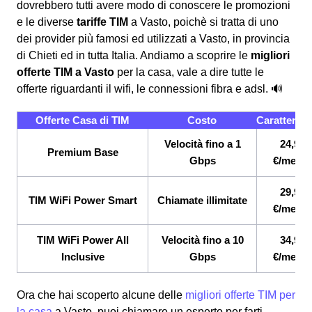
dovrebbero tutti avere modo di conoscere le promozioni
e le diverse
tariffe TIM
a Vasto, poichè si tratta di uno
dei provider più famosi ed utilizzati a Vasto, in provincia
di Chieti ed in tutta Italia. Andiamo a scoprire le
migliori
offerte TIM a Vasto
per la casa, vale a dire tutte le
offerte riguardanti il wifi, le connessioni fibra e adsl. 🔊
Offerte Casa di TIM
Costo
Caratterist
Velocità fino a 1
24,90
Premium Base
Gbps
€/mese
29,90
TIM WiFi Power Smart
Chiamate illimitate
€/mese
TIM WiFi Power All
Velocità fino a 10
34,90
Inclusive
Gbps
€/mese
Ora che hai scoperto alcune delle
migliori offerte TIM per
la casa
a Vasto, puoi chiamare un esperto per farti