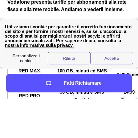
Vodafone presenta tariffe per abbonamenti alla rete
fissa e alla rete mobile. Andiamo a vederli insieme.
📱 Gli abbonamenti Vodafone mobile a Vasto
Qui i cittadini vastesi possono trovare sicuramente
un'offerta per giga, minuti ed sms che sia adatta alle
loro abitudini di utilizzo dello smartphone.
NOME OFFERTA
SERVIZI INCLUSI
COSTO
MENSIL
RED MAX
100 GB, minuti ed SMS
9,99 €/me
UNDER 25
illimitati
Fatti Richiamare
50 GB, minuti e SMS
14,99
RED PRO
illimitati
€/mese"
100 GB, minuti e SMS
19,99
RED MAX
illimitati
€/mese"
Un reminder per i vastesi, tutte queste offerte